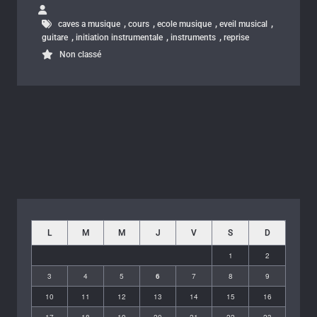
,
,
,
,
caves a musique
cours
ecole musique
eveil musical
,
,
,
guitare
initiation instrumentale
instruments
reprise
Non classé
L
M
M
J
V
S
D
1
2
3
4
5
6
7
8
9
10
11
12
13
14
15
16
17
18
19
20
21
22
23