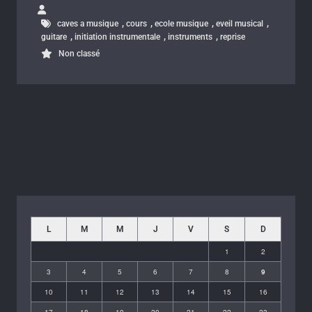
,
,
,
,
caves a musique
cours
ecole musique
eveil musical
,
,
,
guitare
initiation instrumentale
instruments
reprise
Non classé
L
M
M
J
V
S
D
1
2
3
4
5
6
7
8
9
10
11
12
13
14
15
16
17
18
19
20
21
22
23