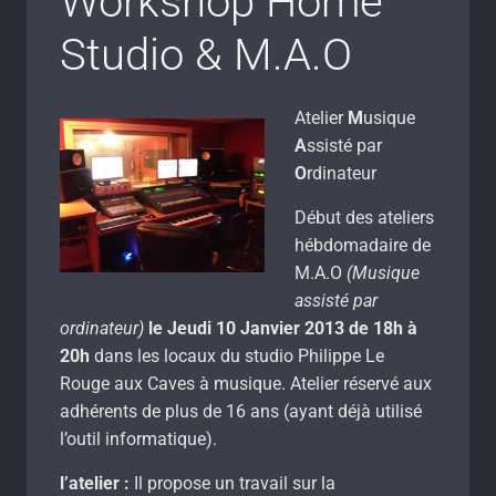
Workshop Home
Studio & M.A.O
Atelier
M
usique
A
ssisté par
O
rdinateur
Début des ateliers
hébdomadaire de
M.A.O
(Musique
assisté par
ordinateur)
le Jeudi 10 Janvier 2013 de 18h à
20h
dans les locaux du studio Philippe Le
Rouge aux Caves à musique. Atelier réservé aux
adhérents de plus de 16 ans (ayant déjà utilisé
l’outil informatique).
l’atelier :
Il propose un travail sur la