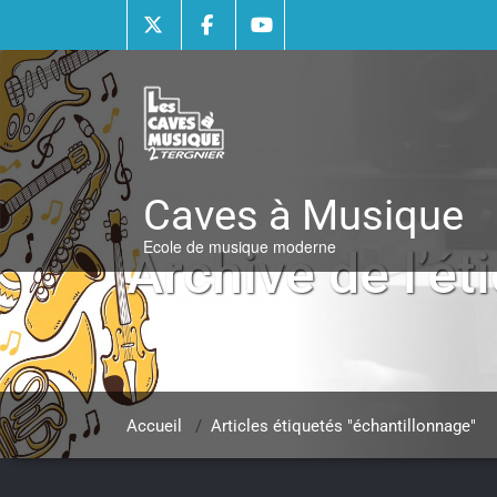
Skip
to
content
Caves à Musique
Ecole de musique moderne
Archive de l’ét
Accueil
/
Articles étiquetés "échantillonnage"