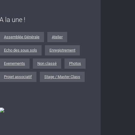
A la une !
Assemblée Générale
Atelier
Echo des sous sols
Enregistrement
Evenements
Non classé
Photos
Projet associatif
Stage / Master Class