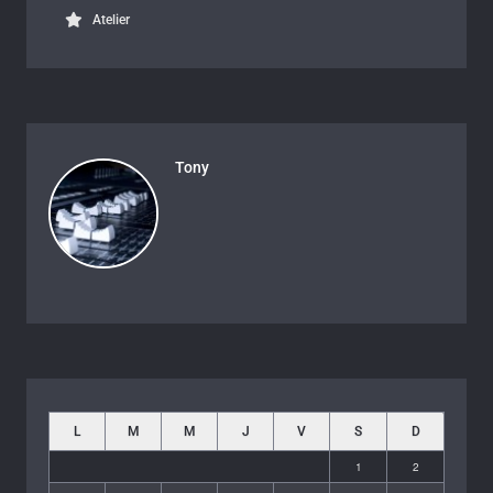
Atelier
Tony
L
M
M
J
V
S
D
1
2