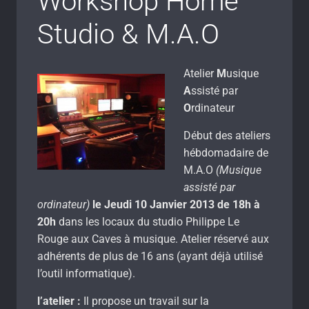
Workshop Home
Studio & M.A.O
Atelier
M
usique
A
ssisté par
O
rdinateur
Début des ateliers
hébdomadaire de
M.A.O
(Musique
assisté par
ordinateur)
le Jeudi 10 Janvier 2013 de 18h à
20h
dans les locaux du studio Philippe Le
Rouge aux Caves à musique. Atelier réservé aux
adhérents de plus de 16 ans (ayant déjà utilisé
l’outil informatique).
l’atelier :
Il propose un travail sur la