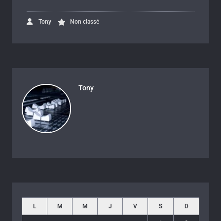
Tony
Non classé
Tony
L
M
M
J
V
S
D