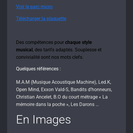
Voir le parc micro
Télécharger la plaquette
Des compétences pour
chaque style
musical
,
des tarifs adaptés.
Souplesse et
convivialité sont nos mots clefs.
Quelques références :
M.A.M (Musique Acoustique Machine), Led.K,
Open Mind, Exxon Vald-S, Bandits d’honneurs,
Christian Ancelet, B.O du court métrage « La
mémoire dans la poche », Les Darons …
En Images