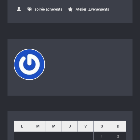
,
soirée adherents
Atelier
Evenements
L
M
M
J
V
S
D
1
2