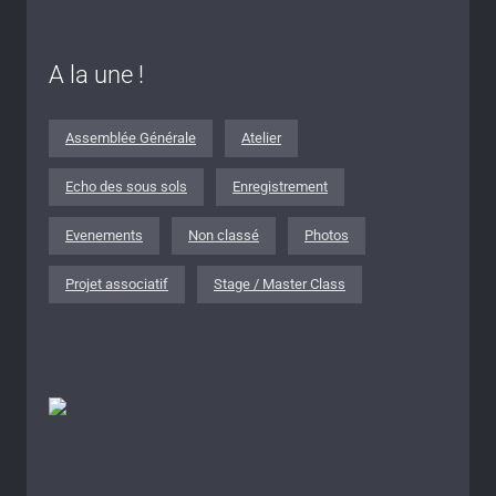
A la une !
Assemblée Générale
Atelier
Echo des sous sols
Enregistrement
Evenements
Non classé
Photos
Projet associatif
Stage / Master Class