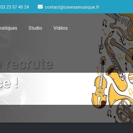
03 23 57 40 24
contact@cavesamusique.fr
pratiques
Studio
Vidéos
 recrute
e !