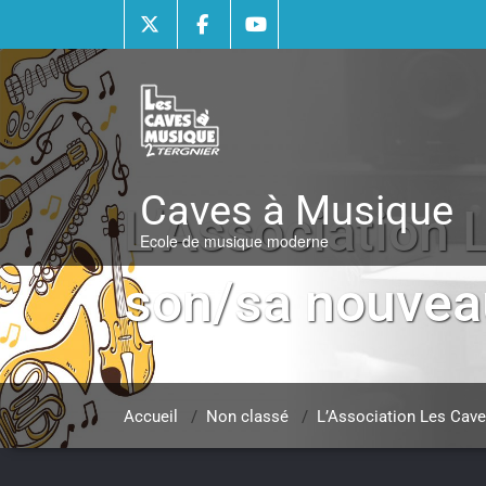
Skip
to
content
Caves à Musique
L’Association 
Ecole de musique moderne
son/sa nouveau/
Accueil
/
Non classé
/
L’Association Les Cave