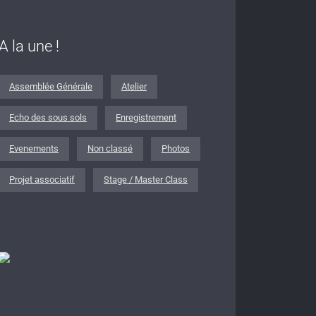
A la une !
Assemblée Générale
Atelier
Echo des sous sols
Enregistrement
Evenements
Non classé
Photos
Projet associatif
Stage / Master Class