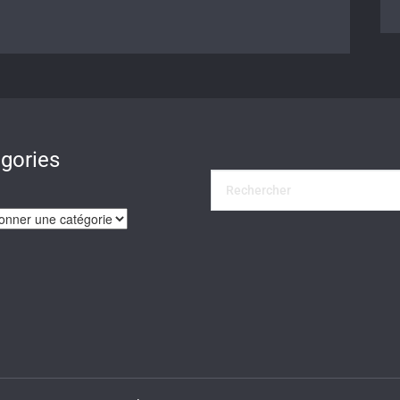
gories
ies