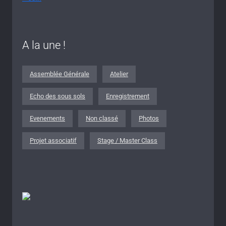
A la une !
Assemblée Générale
Atelier
Echo des sous sols
Enregistrement
Evenements
Non classé
Photos
Projet associatif
Stage / Master Class