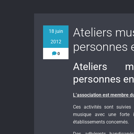
Ateliers mu
18 juin
2012
personnes e
0
Ateliers 
personnes en 
L’association est membre du
Ces activités sont suivies
musique avec une forte i
établissements concernés.
Des adhérents handicapés 