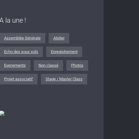
A la une !
Assemblée Générale
Atelier
Echo des sous sols
Enregistrement
Evenements
Non classé
Photos
Projet associatif
Stage / Master Class