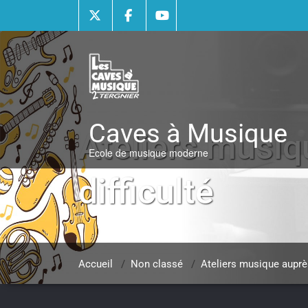
Skip
to
content
Caves à Musique
Ateliers musiq
Ecole de musique moderne
difficulté
Accueil
/
Non classé
/
Ateliers musique auprès